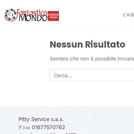
Salta
ai
L’AG
contenuti
Nessun Risultato
Sembra che non è possibile trovare
Pitty Service s.a.s.
P.iva
01677570762